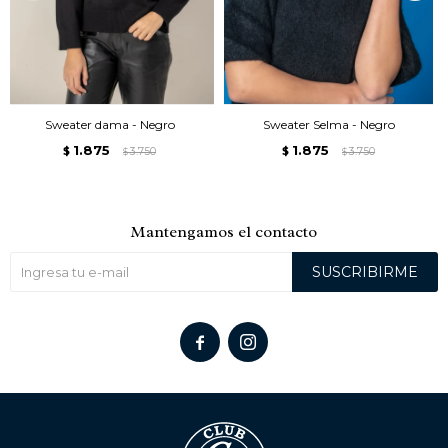
Sweater dama - Negro
Sweater Selma - Negro
1.875
1.875
$
3.750
$
3.750
$
$
Mantengamos el contacto
SUSCRIBIRME

