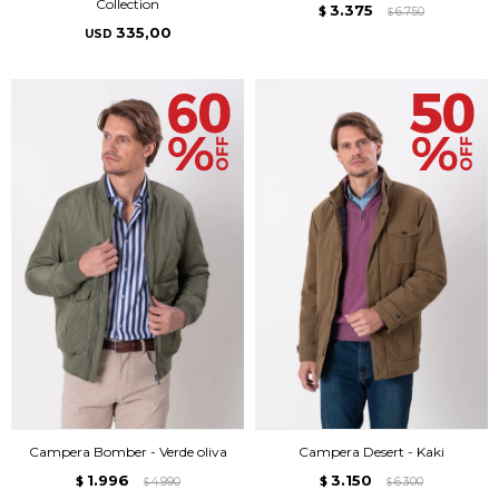
Collection
3.375
$
6.750
$
335,00
USD
Campera Bomber - Verde oliva
Campera Desert - Kaki
1.996
3.150
$
4.990
$
6.300
$
$