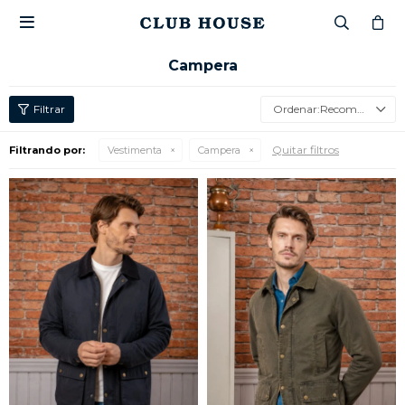

Campera
Recomendados
Quitar filtros
Filtrando por:
Vestimenta
Campera