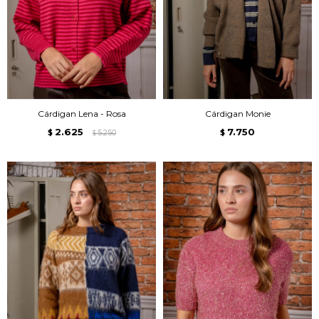
Cárdigan Lena - Rosa
Cárdigan Monie
2.625
7.750
$
5.250
$
$