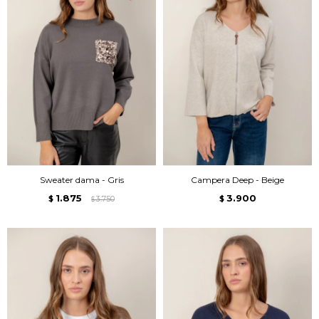
Sweater dama - Gris
Campera Deep - Beige
1.875
3.900
$
3.750
$
$