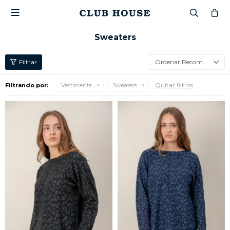

Sweaters
Recomendados
Quitar filtros
Filtrando por:
Vestimenta
Sweaters