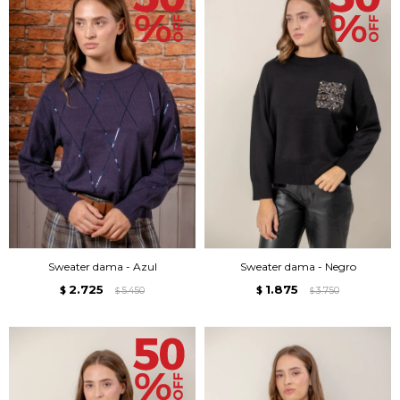
Sweater dama - Azul
Sweater dama - Negro
2.725
1.875
$
5.450
$
3.750
$
$