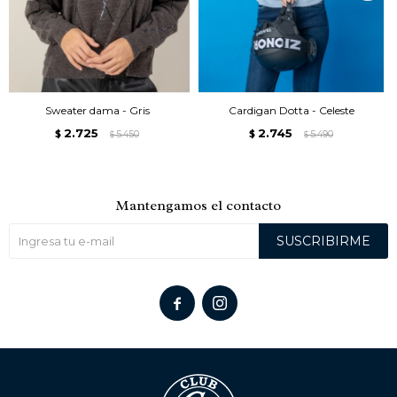
Sweater dama - Gris
Cardigan Dotta - Celeste
2.725
2.745
$
5.450
$
5.490
$
$
Mantengamos el contacto
SUSCRIBIRME

