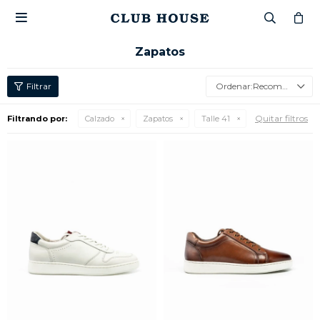

Zapatos
Recomendados
Quitar filtros
Filtrando por:
Calzado
Zapatos
Talle 41