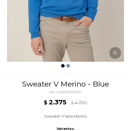
Sweater V Merino - Blue
04WPAJ5000
2.375
$
4.750
$
Sweater V lana Merino
Variantes: