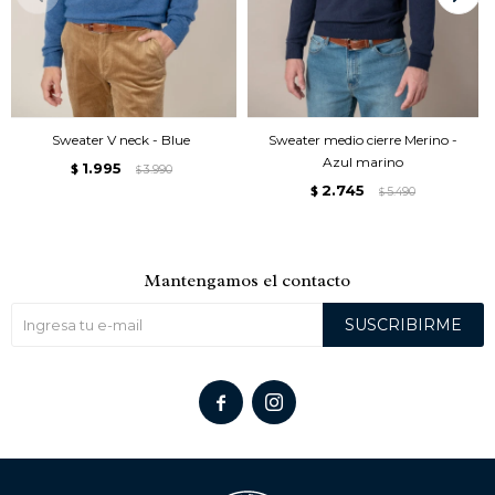
Sweater V neck - Blue
Sweater medio cierre Merino -
Azul marino
1.995
$
3.990
$
2.745
$
5.490
$
Mantengamos el contacto
SUSCRIBIRME

