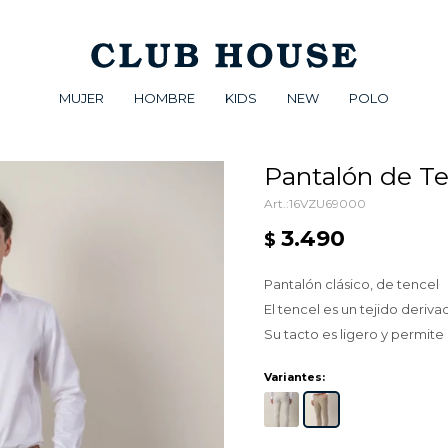
MUJER
HOMBRE
KIDS
NEW
POLO
Pantalón de Ten
16VZU69000
3.490
$
Pantalón clásico, de tencel
El tencel es un tejido deriva
Su tacto es ligero y permit
Variantes: