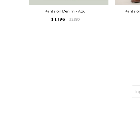
Pantalón Denim - Azul
Pantalón
1.196
$
2.990
$