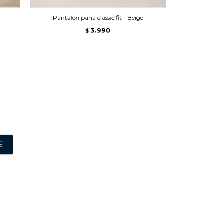
Pantalón pana classic fit - Beige
Pa
3.990
$
E