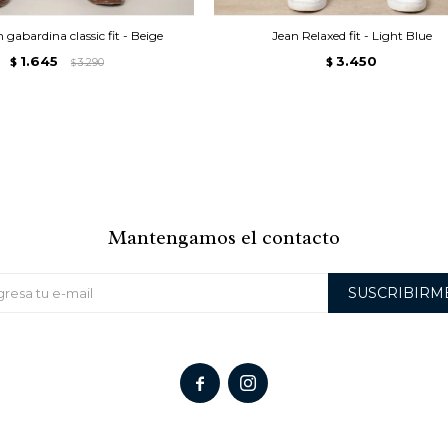
 gabardina classic fit - Beige
Jean Relaxed fit - Light Blue
1.645
3.450
$
3.290
$
$
Mantengamos el contacto
SUSCRIBIRM

