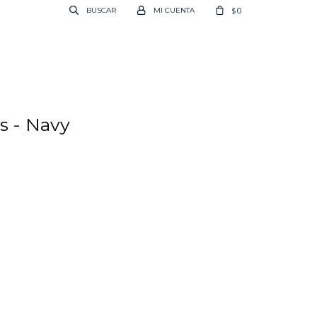
0
$
us - Navy