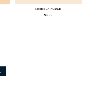
Medias Chihuahua
M
595
$
E