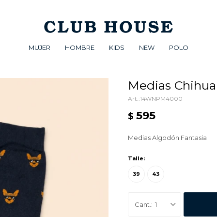
MUJER
HOMBRE
KIDS
NEW
POLO
Medias Chihu
14WNPM4000
595
$
Medias Algodón Fantasia
Talle:
39
43
1