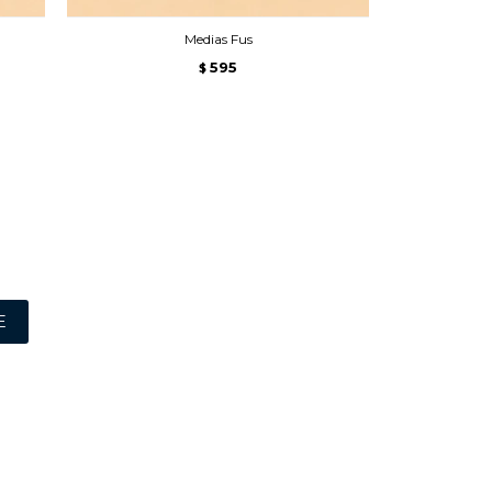
Medias Fus
Medias S
595
$
E