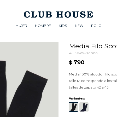
MUJER
HOMBRE
KIDS
NEW
POLO
Media Filo Scot
14WSM20000
790
$
Media 100% algodón filo scotia
talle M corresponde a los tal
talles de zapato 42 a 45.
Variantes: