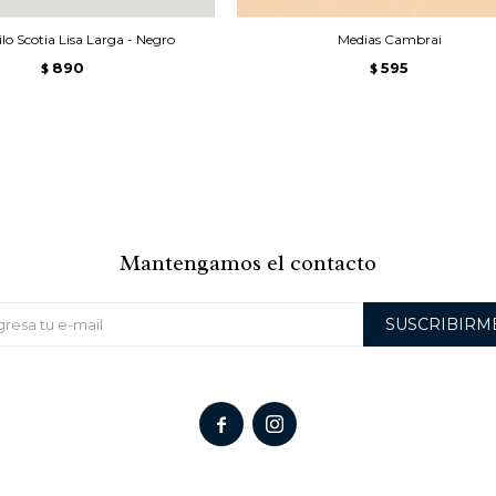
ilo Scotia Lisa Larga - Negro
Medias Cambrai
890
595
$
$
Mantengamos el contacto
SUSCRIBIRM

