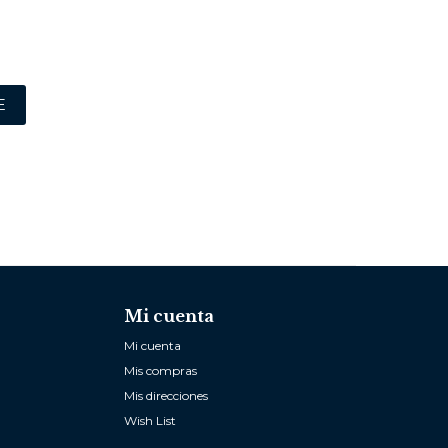
E
Mi cuenta
Mi cuenta
Mis compras
Mis direcciones
Wish List