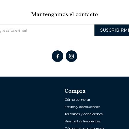
Mantengamos el contacto
SUSCRIBIRM


Compra
Cómo comprar
Envíos y devoluciones
Términos y condiciones
Preguntas frecuentes
Cómo cuidar mi prenda