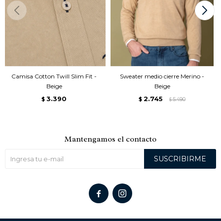
Camisa Cotton Twill Slim Fit -
Sweater medio cierre Merino -
Beige
Beige
3.390
2.745
$
$
5.490
$
Mantengamos el contacto
SUSCRIBIRME

