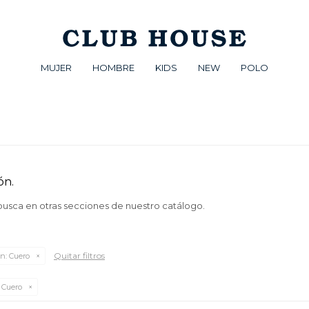
MUJER
HOMBRE
KIDS
NEW
POLO
ón.
 busca en otras secciones de nuestro catálogo.
Quitar filtros
n:
Cuero
Cuero