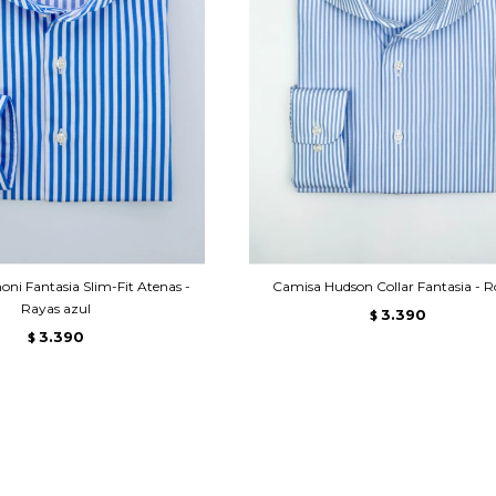
ni Fantasia Slim-Fit Atenas -
Camisa Hudson Collar Fantasia -
Rayas azul
3.390
$
3.390
$