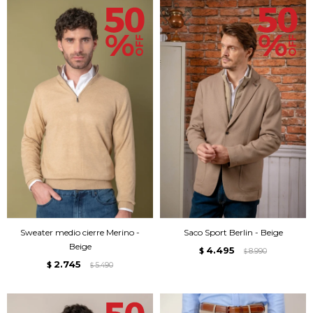
Sweater medio cierre Merino -
Saco Sport Berlin - Beige
Beige
4.495
$
8.990
$
2.745
$
5.490
$