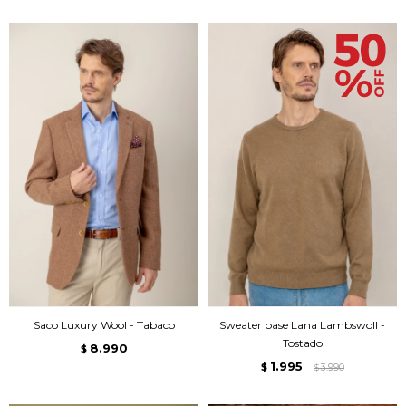
Saco Luxury Wool - Tabaco
Sweater base Lana Lambswoll -
Tostado
8.990
$
1.995
$
3.990
$