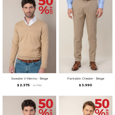
Sweater V Merino - Beige
Pantalón Chester - Beige
2.375
3.990
$
4.750
$
$