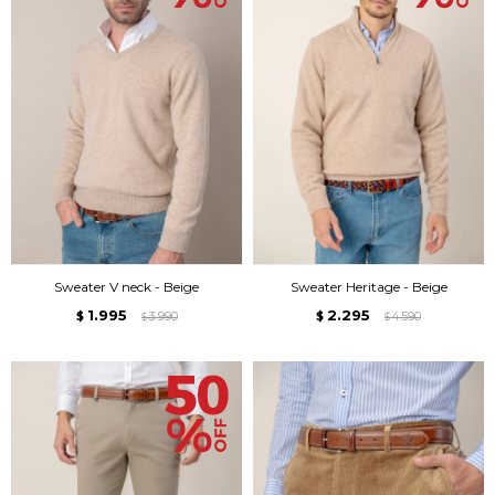
Sweater V neck - Beige
Sweater Heritage - Beige
1.995
2.295
$
3.990
$
4.590
$
$