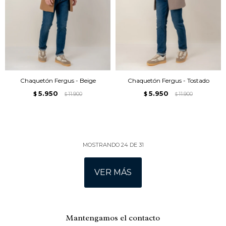
Chaquetón Fergus - Beige
Chaquetón Fergus - Tostado
5.950
5.950
$
11.900
$
11.900
$
$
MOSTRANDO
24
DE
31
VER MÁS
Mantengamos el contacto