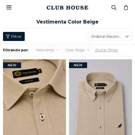

Vestimenta Color Beige
Recomendados
Quitar filtros
Filtrando por:
Vestimenta
Color:
Beige