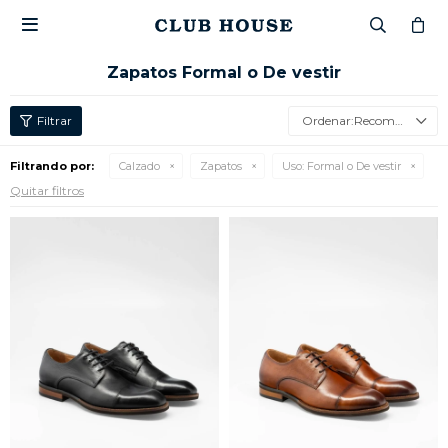

Zapatos Formal o De vestir
Recomendados
Filtrando por:
Calzado
Zapatos
Uso:
Formal o De vestir
Quitar filtros