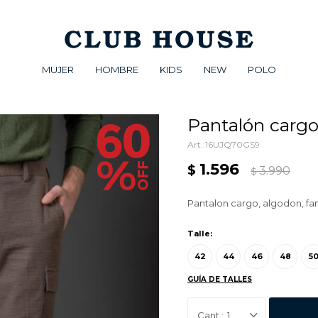
MUJER
HOMBRE
KIDS
NEW
POLO
Pantalón cargo
16UJQ70GS9
1.596
$
3.990
$
Pantalon cargo, algodon, fan
Talle:
42
44
46
48
5
GUÍA DE TALLES
1