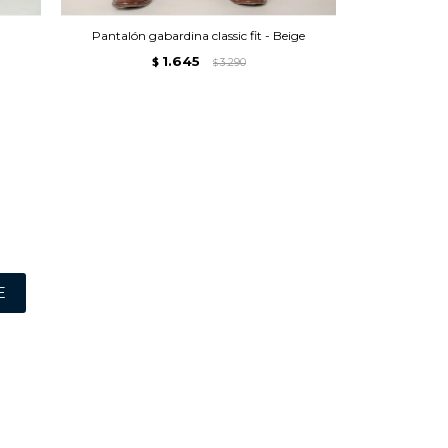
Pantalón gabardina classic fit - Beige
Pa
1.645
$
3.290
$
E