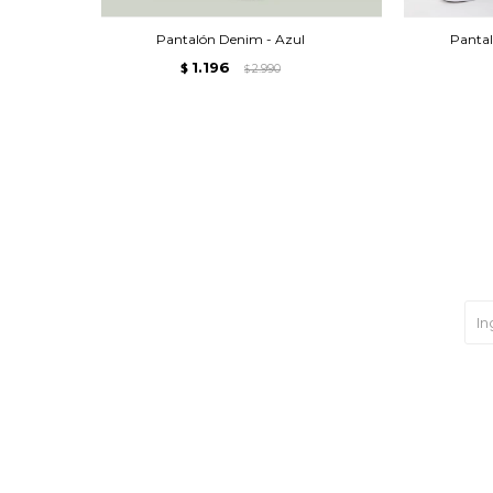
Pantalón Denim - Azul
Pantal
1.196
$
2.990
$