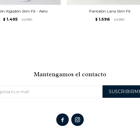
ón Algodón Slim Fit - Aero
Pantalón Lana Slim Fit
1.495
1.596
$
2.990
$
3.990
$
$
Mantengamos el contacto
SUSCRIBIRM

