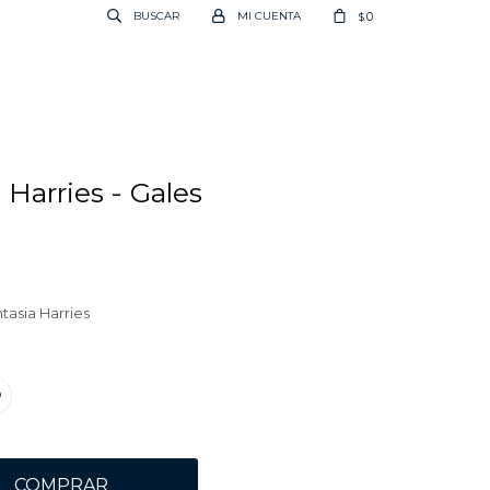
0
$
 Harries - Gales
tasia Harries
0
COMPRAR