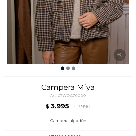
Campera Miya
07WQG70000
3.995
$
7.990
$
Campera algodón