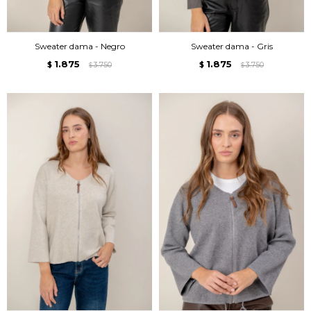
Sweater dama - Negro
Sweater dama - Gris
1.875
1.875
$
3.750
$
3.750
$
$