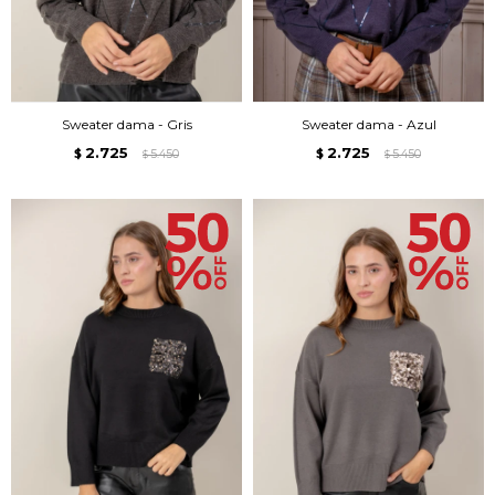
Sweater dama - Gris
Sweater dama - Azul
2.725
2.725
$
5.450
$
5.450
$
$