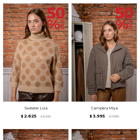
Sweater Liza
Campera Miya
2.625
3.995
$
5.250
$
7.990
$
$