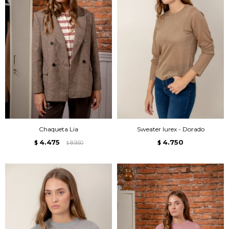
Chaqueta Lia
Sweater lurex - Dorado
4.475
4.750
$
8.950
$
$